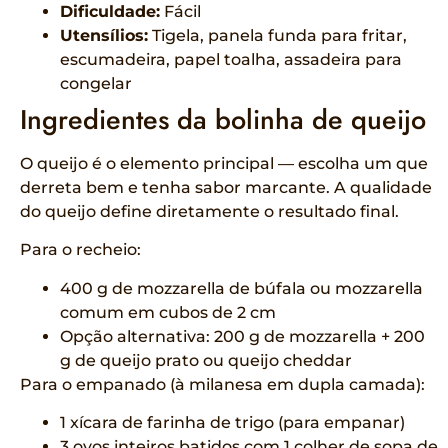
Dificuldade:
Fácil
Utensílios:
Tigela, panela funda para fritar,
escumadeira, papel toalha, assadeira para
congelar
Ingredientes da bolinha de queijo
O queijo é o elemento principal — escolha um que
derreta bem e tenha sabor marcante. A qualidade
do queijo define diretamente o resultado final.
Para o recheio:
400 g de mozzarella de búfala ou mozzarella
comum em cubos de 2 cm
Opção alternativa: 200 g de mozzarella + 200
g de queijo prato ou queijo cheddar
Para o empanado (à milanesa em dupla camada):
1 xícara de farinha de trigo (para empanar)
3 ovos inteiros batidos com 1 colher de sopa de